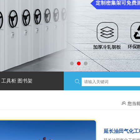
 工具柜 图书架


您当前
延长油田气化工