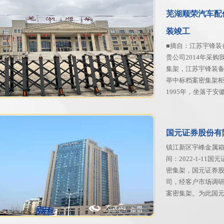
芜湖顺荣汽车配
装竣工
■摘自：江苏宇锋装备
贵公司2014年采购
集架，江苏宇锋装
举中标档案密集架
1995年，坐落于
国元证券股份有
镇江新区宇峰金属箱柜
间：2022-1-1
密集架，国元证券股
司，经客户市场调
案密集架。为此国