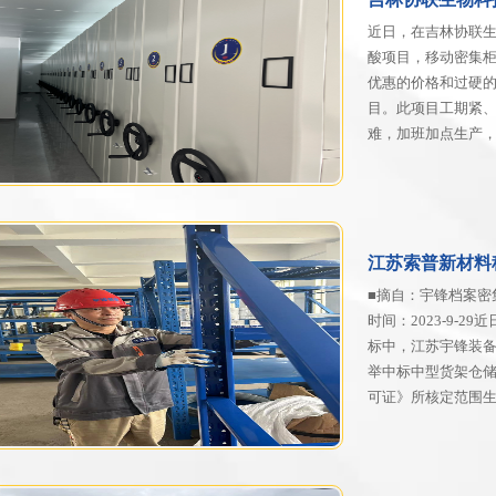
近日，在吉林协联生
酸项目，移动密集
优惠的价格和过硬
目。此项目工期紧
难，加班加点生产
江苏索普新材料
■摘自：宇锋档案密集架
时间：2023-9-
标中，江苏宇锋装
举中标中型货架仓
可证》所核定范围