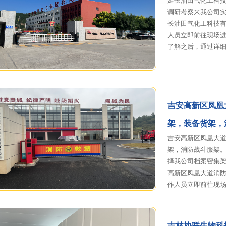
延长油田气化工科
调研考察来我公司
长油田气化工科技
人员立即前往现场
了解之后，通过详
吉安高新区凤凰
架，装备货架，
吉安高新区凤凰大
架，消防战斗服架
择我公司档案密集
高新区凤凰大道消
作人员立即前往现
吉林协联生物科