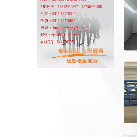
24H热线：13812456367、18756986808
电 话：0511-83720346
传 真：0511-83720883
网 址： http://www.cnyfxg.com
邮件：zjcy898@163.com
在线QQ：844576905