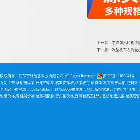
上一篇：宇峰牌汽轮机组
下一篇：汽轮机车衣汽轮
版权所有：江苏宇锋装备科技有限公司 All Rights Reserved.
苏ICP备11083041号
公司主营 移动密集架,档案密集架,档案密集柜,档案柜,手动密集架,智能密集架,期刊架
全国24小时热线：13812456367、18756986808 地址：镇江新区大港东方路1号 电话：0511-83
铁柜价格,资料架价格,档案柜报价,密集架价格,定做档案室移动柜,移动密集架,档案密集