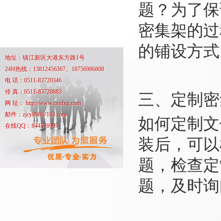
题？为了保
密集架的过
的铺设方式
地址：镇江新区大港东方路1号
24H热线：13812456367、18756986808
电 话：0511-83720346
传 真：0511-83720883
三、定制密
网 址： http://www.cnyfxg.com
邮件：zjcy898@163.com
如何定制文
在线QQ：844576905
装后，可以
题，检查定
题，及时询